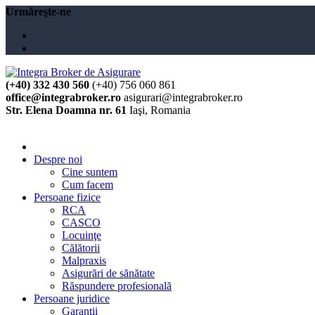
Urmăreşte-ne
(+40) 332 430 560
(+40) 756 060 861
office@integrabroker.ro
asigurari@integrabroker.ro
Str. Elena Doamna nr. 61
Iaşi, Romania
Cere ofertă
Despre noi
Cine suntem
Cum facem
Persoane fizice
RCA
CASCO
Locuinţe
Călătorii
Malpraxis
Asigurări de sănătate
Răspundere profesională
Persoane juridice
Garanţii