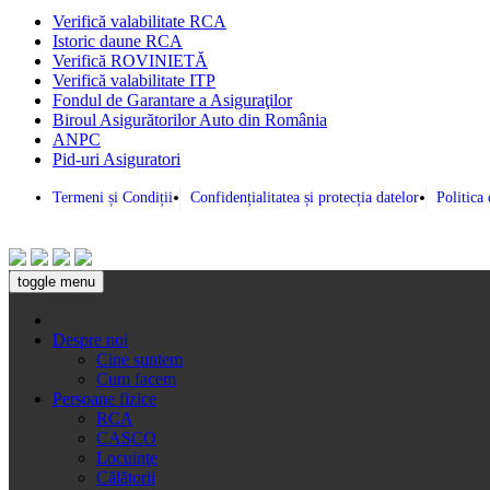
Verifică valabilitate RCA
Istoric daune RCA
Verifică ROVINIETĂ
Verifică valabilitate ITP
Fondul de Garantare a Asiguraţilor
Biroul Asigurătorilor Auto din România
ANPC
Pid-uri Asiguratori
Termeni și Condiții
Confidențialitatea și protecția datelor
Politica
toggle menu
Despre noi
Cine suntem
Cum facem
Persoane fizice
RCA
CASCO
Locuinţe
Călătorii