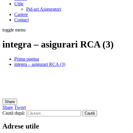
Utile
Pid-uri Asiguratori
Cariere
Contact
toggle menu
integra – asigurari RCA (3)
Prima pagina
integra – asigurari RCA (3)
Share
Share
Tweet
Caută după:
Adrese utile