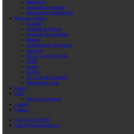
Malpraxis
Asigurări de sănătate
Răspundere profesională
Persoane juridice
Garanţii
Construcţii montaj
Asigurări de accidente
Bunuri
Echipamente electronice
Agricole
RCA și CASCO flote
CMR
Cargo
ROTR
RC Case de Expediţii
Răspunderi civile
Daune
Utile
Pid-uri Asiguratori
Cariere
Contact
(+40) 332 430 560
office@integrabroker.ro