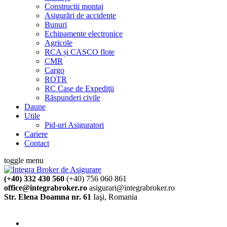
Construcţii montaj
Asigurări de accidente
Bunuri
Echipamente electronice
Agricole
RCA și CASCO flote
CMR
Cargo
ROTR
RC Case de Expediţii
Răspunderi civile
Daune
Utile
Pid-uri Asiguratori
Cariere
Contact
toggle menu
(+40) 332 430 560
(+40) 756 060 861
office@integrabroker.ro
asigurari@integrabroker.ro
Str. Elena Doamna nr. 61
Iaşi, Romania
Cere ofertă