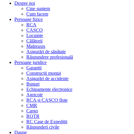
Despre noi
Cine suntem
Cum facem
Persoane fizice
RCA
CASCO
Locuinţe
Călătorii
Malpraxis
Asigurări de sănătate
Răspundere profesională
Persoane juridice
Garanţii
Construcţii montaj
Asigurări de accidente
Bunuri
Echipamente electronice
Agricole
RCA și CASCO flote
CMR
Cargo
ROTR
RC Case de Expediţii
Răspunderi civile
Daune