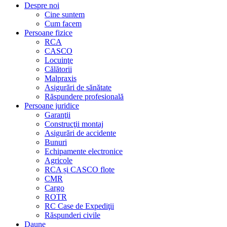
Despre noi
Cine suntem
Cum facem
Persoane fizice
RCA
CASCO
Locuinţe
Călătorii
Malpraxis
Asigurări de sănătate
Răspundere profesională
Persoane juridice
Garanţii
Construcţii montaj
Asigurări de accidente
Bunuri
Echipamente electronice
Agricole
RCA și CASCO flote
CMR
Cargo
ROTR
RC Case de Expediţii
Răspunderi civile
Daune