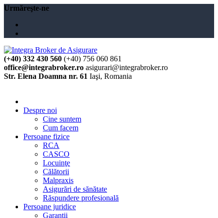
Urmăreşte-ne
(+40) 332 430 560
(+40) 756 060 861
office@integrabroker.ro
asigurari@integrabroker.ro
Str. Elena Doamna nr. 61
Iaşi, Romania
Cere ofertă
Despre noi
Cine suntem
Cum facem
Persoane fizice
RCA
CASCO
Locuinţe
Călătorii
Malpraxis
Asigurări de sănătate
Răspundere profesională
Persoane juridice
Garanţii