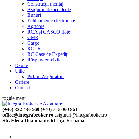
Construcţii montaj
Asigurări de accidente
Bunuri
Echipamente electronice
Agricole
RCA și CASCO flote
CMR
Cargo
ROTR
RC Case de Expediţii
Răspunderi civile
Daune
Utile
Pid-uri Asiguratori
Cariere
Contact
toggle menu
(+40) 332 430 560
(+40) 756 060 861
office@integrabroker.ro
asigurari@integrabroker.ro
Str. Elena Doamna nr. 61
Iaşi, Romania
Cere ofertă