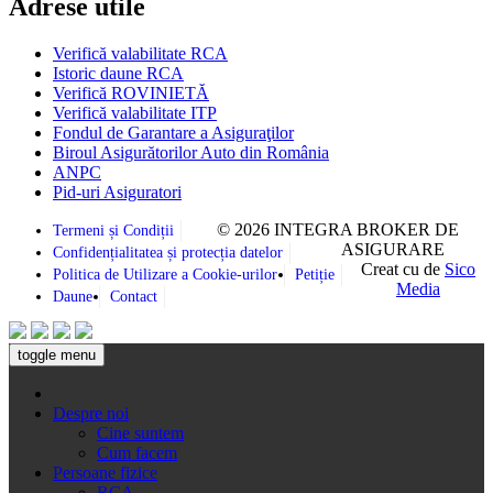
Adrese utile
Verifică valabilitate RCA
Istoric daune RCA
Verifică ROVINIETĂ
Verifică valabilitate ITP
Fondul de Garantare a Asiguraţilor
Biroul Asigurătorilor Auto din România
ANPC
Pid-uri Asiguratori
© 2026 INTEGRA BROKER DE
Termeni și Condiții
ASIGURARE
Confidențialitatea și protecția datelor
Creat cu
de
Sico
Politica de Utilizare a Cookie-urilor
Petiție
Media
Daune
Contact
toggle menu
Despre noi
Cine suntem
Cum facem
Persoane fizice
RCA