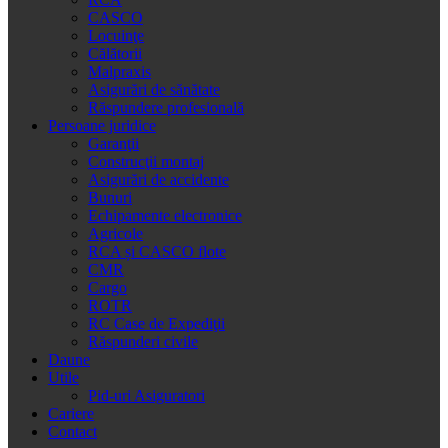
CASCO
Locuinţe
Călătorii
Malpraxis
Asigurări de sănătate
Răspundere profesională
Persoane juridice
Garanţii
Construcţii montaj
Asigurări de accidente
Bunuri
Echipamente electronice
Agricole
RCA și CASCO flote
CMR
Cargo
ROTR
RC Case de Expediţii
Răspunderi civile
Daune
Utile
Pid-uri Asiguratori
Cariere
Contact