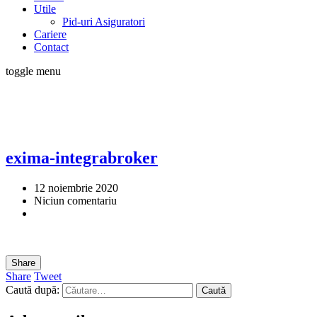
Utile
Pid-uri Asiguratori
Cariere
Contact
toggle menu
exima-integrabroker
12 noiembrie 2020
Niciun comentariu
Share
Share
Tweet
Caută după: