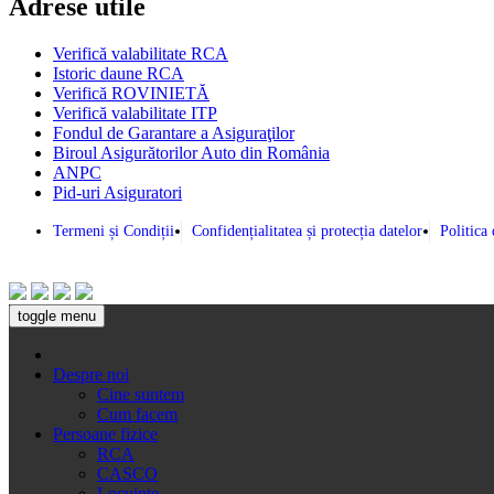
Adrese utile
Verifică valabilitate RCA
Istoric daune RCA
Verifică ROVINIETĂ
Verifică valabilitate ITP
Fondul de Garantare a Asiguraţilor
Biroul Asigurătorilor Auto din România
ANPC
Pid-uri Asiguratori
Termeni și Condiții
Confidențialitatea și protecția datelor
Politica
toggle menu
Despre noi
Cine suntem
Cum facem
Persoane fizice
RCA
CASCO
Locuinţe