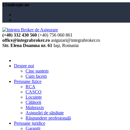
Urmăreşte-ne
(+40) 332 430 560
(+40) 756 060 861
office@integrabroker.ro
asigurari@integrabroker.ro
Str. Elena Doamna nr. 61
Iaşi, Romania
Cere ofertă
Despre noi
Cine suntem
Cum facem
Persoane fizice
RCA
CASCO
Locuinţe
Călătorii
Malpraxis
Asigurări de sănătate
Răspundere profesională
Persoane juridice
Garanţii