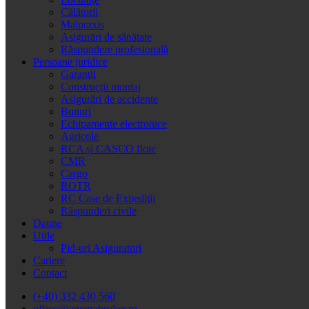
Călătorii
Malpraxis
Asigurări de sănătate
Răspundere profesională
Persoane juridice
Garanţii
Construcţii montaj
Asigurări de accidente
Bunuri
Echipamente electronice
Agricole
RCA și CASCO flote
CMR
Cargo
ROTR
RC Case de Expediţii
Răspunderi civile
Daune
Utile
Pid-uri Asiguratori
Cariere
Contact
(+40) 332 430 560
office@integrabroker.ro