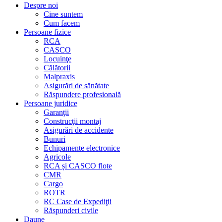
Despre noi
Cine suntem
Cum facem
Persoane fizice
RCA
CASCO
Locuinţe
Călătorii
Malpraxis
Asigurări de sănătate
Răspundere profesională
Persoane juridice
Garanţii
Construcţii montaj
Asigurări de accidente
Bunuri
Echipamente electronice
Agricole
RCA și CASCO flote
CMR
Cargo
ROTR
RC Case de Expediţii
Răspunderi civile
Daune