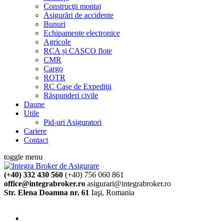
Construcţii montaj
Asigurări de accidente
Bunuri
Echipamente electronice
Agricole
RCA și CASCO flote
CMR
Cargo
ROTR
RC Case de Expediţii
Răspunderi civile
Daune
Utile
Pid-uri Asiguratori
Cariere
Contact
toggle menu
(+40) 332 430 560
(+40) 756 060 861
office@integrabroker.ro
asigurari@integrabroker.ro
Str. Elena Doamna nr. 61
Iaşi, Romania
Cere ofertă