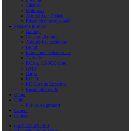
Călătorii
Malpraxis
Asigurări de sănătate
Răspundere profesională
Persoane juridice
Garanţii
Construcţii montaj
Asigurări de accidente
Bunuri
Echipamente electronice
Agricole
RCA și CASCO flote
CMR
Cargo
ROTR
RC Case de Expediţii
Răspunderi civile
Daune
Utile
Pid-uri Asiguratori
Cariere
Contact
(+40) 332 430 560
office@integrabroker.ro