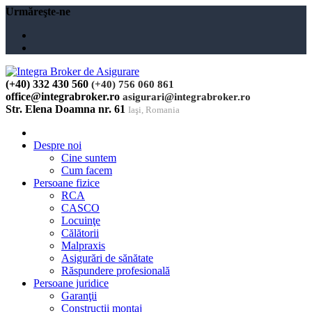
Urmăreşte-ne
(+40) 332 430 560
(+40) 756 060 861
office@integrabroker.ro
asigurari@integrabroker.ro
Str. Elena Doamna nr. 61
Iaşi, Romania
Despre noi
Cine suntem
Cum facem
Persoane fizice
RCA
CASCO
Locuinţe
Călătorii
Malpraxis
Asigurări de sănătate
Răspundere profesională
Persoane juridice
Garanţii
Construcţii montaj