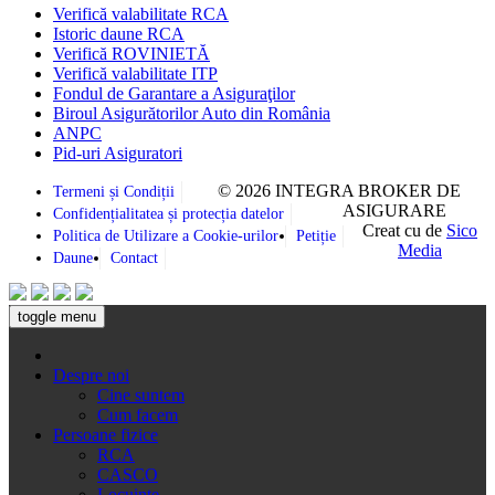
Verifică valabilitate RCA
Istoric daune RCA
Verifică ROVINIETĂ
Verifică valabilitate ITP
Fondul de Garantare a Asiguraţilor
Biroul Asigurătorilor Auto din România
ANPC
Pid-uri Asiguratori
© 2026 INTEGRA BROKER DE
Termeni și Condiții
ASIGURARE
Confidențialitatea și protecția datelor
Creat cu
de
Sico
Politica de Utilizare a Cookie-urilor
Petiție
Media
Daune
Contact
toggle menu
Despre noi
Cine suntem
Cum facem
Persoane fizice
RCA
CASCO
Locuinţe