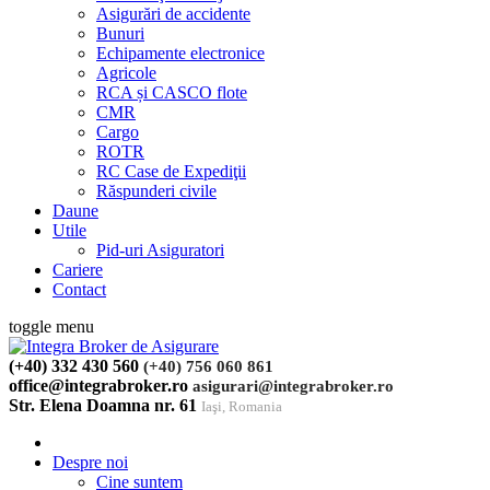
Asigurări de accidente
Bunuri
Echipamente electronice
Agricole
RCA și CASCO flote
CMR
Cargo
ROTR
RC Case de Expediţii
Răspunderi civile
Daune
Utile
Pid-uri Asiguratori
Cariere
Contact
toggle menu
(+40) 332 430 560
(+40) 756 060 861
office@integrabroker.ro
asigurari@integrabroker.ro
Str. Elena Doamna nr. 61
Iaşi, Romania
Despre noi
Cine suntem