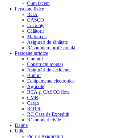
Cum facem
Persoane fizice
RCA
CASCO
Locuinţe
Călătorii
Malpraxis
Asigurări de sănătate
Răspundere profesională
Persoane juridice
Garanţii
Construcţii montaj
Asigurări de accidente
Bunuri
Echipamente electronice
Agricole
RCA și CASCO flote
CMR
Cargo
ROTR
RC Case de Expediţii
Răspunderi civile
Daune
Utile
Pid-uri Asiguratori