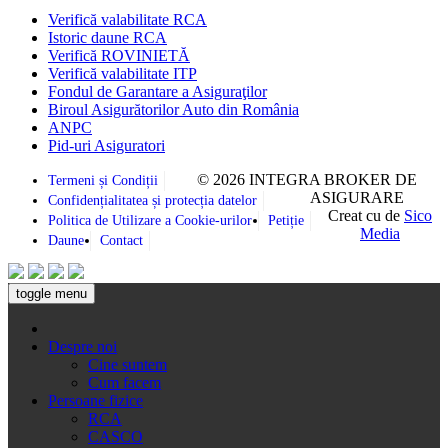
Verifică valabilitate RCA
Istoric daune RCA
Verifică ROVINIETĂ
Verifică valabilitate ITP
Fondul de Garantare a Asiguraţilor
Biroul Asigurătorilor Auto din România
ANPC
Pid-uri Asiguratori
© 2026 INTEGRA BROKER DE
Termeni și Condiții
ASIGURARE
Confidențialitatea și protecția datelor
Creat cu
de
Sico
Politica de Utilizare a Cookie-urilor
Petiție
Media
Daune
Contact
toggle menu
Despre noi
Cine suntem
Cum facem
Persoane fizice
RCA
CASCO