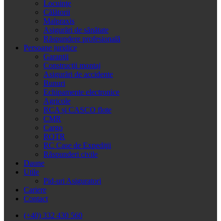
Locuinţe
Călătorii
Malpraxis
Asigurări de sănătate
Răspundere profesională
Persoane juridice
Garanţii
Construcţii montaj
Asigurări de accidente
Bunuri
Echipamente electronice
Agricole
RCA și CASCO flote
CMR
Cargo
ROTR
RC Case de Expediţii
Răspunderi civile
Daune
Utile
Pid-uri Asiguratori
Cariere
Contact
(+40) 332 430 560