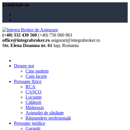
Urmăreşte-ne
(+40) 332 430 560
(+40) 756 060 861
office@integrabroker.ro
asigurari@integrabroker.ro
Str. Elena Doamna nr. 61
Iaşi, Romania
Cere ofertă
Despre noi
Cine suntem
Cum facem
Persoane fizice
RCA
CASCO
Locuinţe
Călătorii
Malpraxis
Asigurări de sănătate
Răspundere profesională
Persoane juridice
Garanţii