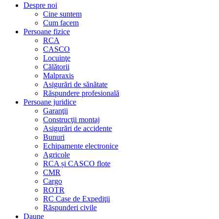
Despre noi
Cine suntem
Cum facem
Persoane fizice
RCA
CASCO
Locuinţe
Călătorii
Malpraxis
Asigurări de sănătate
Răspundere profesională
Persoane juridice
Garanţii
Construcţii montaj
Asigurări de accidente
Bunuri
Echipamente electronice
Agricole
RCA și CASCO flote
CMR
Cargo
ROTR
RC Case de Expediţii
Răspunderi civile
Daune