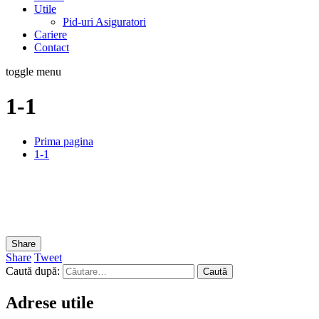
Utile
Pid-uri Asiguratori
Cariere
Contact
toggle menu
1-1
Prima pagina
1-1
Share
Share
Tweet
Caută după:
Adrese utile