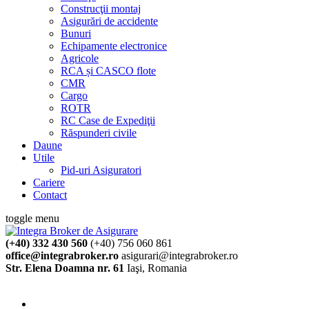
Construcţii montaj
Asigurări de accidente
Bunuri
Echipamente electronice
Agricole
RCA și CASCO flote
CMR
Cargo
ROTR
RC Case de Expediţii
Răspunderi civile
Daune
Utile
Pid-uri Asiguratori
Cariere
Contact
toggle menu
(+40) 332 430 560
(+40) 756 060 861
office@integrabroker.ro
asigurari@integrabroker.ro
Str. Elena Doamna nr. 61
Iaşi, Romania
Cere ofertă