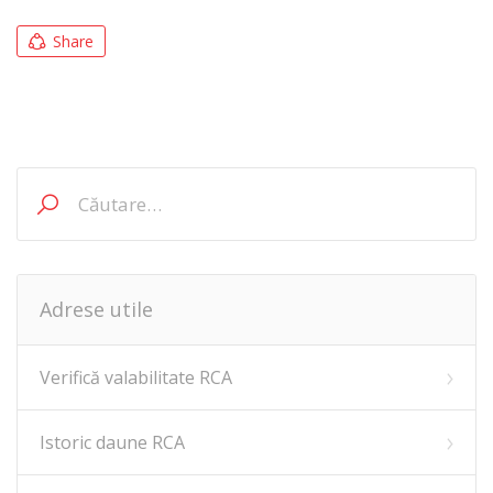
Share
Caută
după:
Adrese utile
Verifică valabilitate RCA
Istoric daune RCA