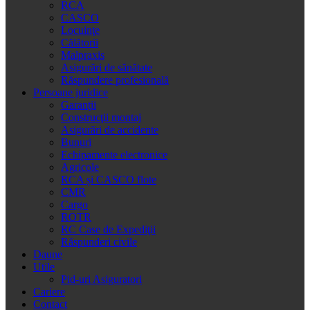
RCA
CASCO
Locuinţe
Călătorii
Malpraxis
Asigurări de sănătate
Răspundere profesională
Persoane juridice
Garanţii
Construcţii montaj
Asigurări de accidente
Bunuri
Echipamente electronice
Agricole
RCA și CASCO flote
CMR
Cargo
ROTR
RC Case de Expediţii
Răspunderi civile
Daune
Utile
Pid-uri Asiguratori
Cariere
Contact