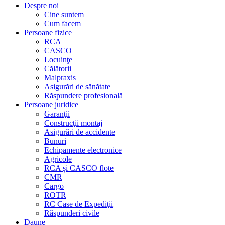
Despre noi
Cine suntem
Cum facem
Persoane fizice
RCA
CASCO
Locuinţe
Călătorii
Malpraxis
Asigurări de sănătate
Răspundere profesională
Persoane juridice
Garanţii
Construcţii montaj
Asigurări de accidente
Bunuri
Echipamente electronice
Agricole
RCA și CASCO flote
CMR
Cargo
ROTR
RC Case de Expediţii
Răspunderi civile
Daune