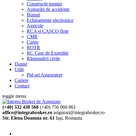
Construcţii montaj
Asigurări de accidente
Bunuri
Echipamente electronice
Agricole
RCA și CASCO flote
CMR
Cargo
ROTR
RC Case de Expediţii
Răspunderi civile
Daune
Utile
Pid-uri Asiguratori
Cariere
Contact
toggle menu
(+40) 332 430 560
(+40) 756 060 861
office@integrabroker.ro
asigurari@integrabroker.ro
Str. Elena Doamna nr. 61
Iaşi, Romania
Cere ofertă