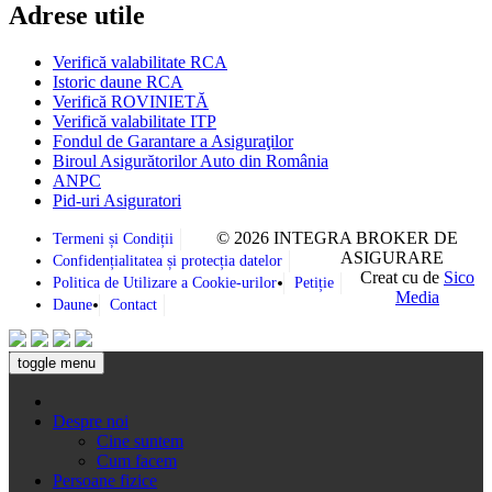
Adrese utile
Verifică valabilitate RCA
Istoric daune RCA
Verifică ROVINIETĂ
Verifică valabilitate ITP
Fondul de Garantare a Asiguraţilor
Biroul Asigurătorilor Auto din România
ANPC
Pid-uri Asiguratori
© 2026 INTEGRA BROKER DE
Termeni și Condiții
ASIGURARE
Confidențialitatea și protecția datelor
Creat cu
de
Sico
Politica de Utilizare a Cookie-urilor
Petiție
Media
Daune
Contact
toggle menu
Despre noi
Cine suntem
Cum facem
Persoane fizice