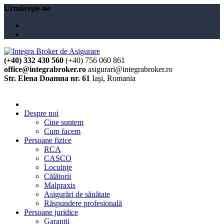
Urmăreşte-ne
(+40) 332 430 560
(+40) 756 060 861
office@integrabroker.ro
asigurari@integrabroker.ro
Str. Elena Doamna nr. 61
Iaşi, Romania
Cere ofertă
Despre noi
Cine suntem
Cum facem
Persoane fizice
RCA
CASCO
Locuinţe
Călătorii
Malpraxis
Asigurări de sănătate
Răspundere profesională
Persoane juridice
Garanţii