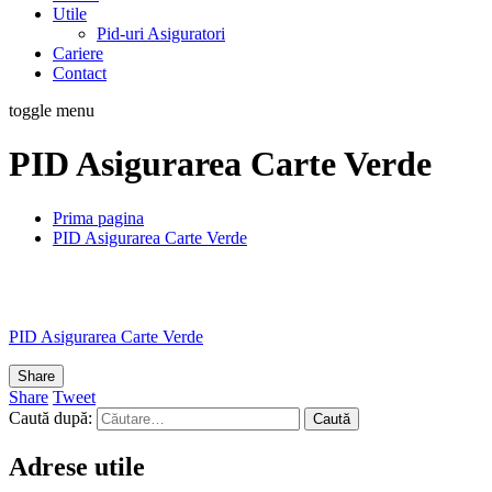
Utile
Pid-uri Asiguratori
Cariere
Contact
toggle menu
PID Asigurarea Carte Verde
Prima pagina
PID Asigurarea Carte Verde
PID Asigurarea Carte Verde
Share
Share
Tweet
Caută după:
Adrese utile