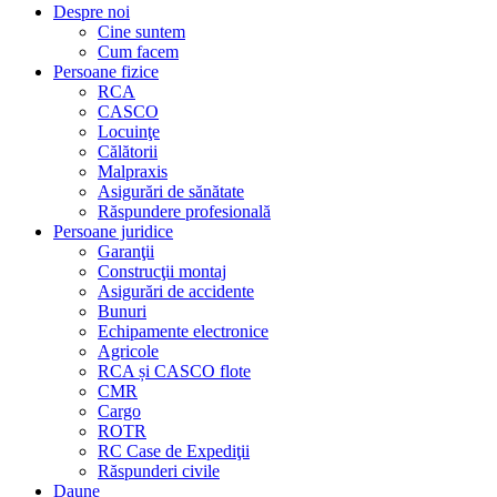
Despre noi
Cine suntem
Cum facem
Persoane fizice
RCA
CASCO
Locuinţe
Călătorii
Malpraxis
Asigurări de sănătate
Răspundere profesională
Persoane juridice
Garanţii
Construcţii montaj
Asigurări de accidente
Bunuri
Echipamente electronice
Agricole
RCA și CASCO flote
CMR
Cargo
ROTR
RC Case de Expediţii
Răspunderi civile
Daune