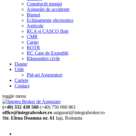
Construcţii montaj
Asigurări de accidente
Bunuri
Echipamente electronice
Agricole
RCA și CASCO flote
CMR
Cargo
ROTR
RC Case de Expediţii
Răspunderi civile
Daune
Utile
Pid-uri Asiguratori
Cariere
Contact
toggle menu
(+40) 332 430 560
(+40) 756 060 861
office@integrabroker.ro
asigurari@integrabroker.ro
Str. Elena Doamna nr. 61
Iaşi, Romania
Cere ofertă