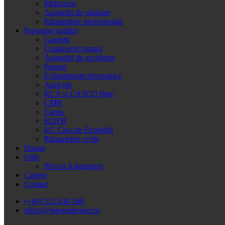
Malpraxis
Asigurări de sănătate
Răspundere profesională
Persoane juridice
Garanţii
Construcţii montaj
Asigurări de accidente
Bunuri
Echipamente electronice
Agricole
RCA și CASCO flote
CMR
Cargo
ROTR
RC Case de Expediţii
Răspunderi civile
Daune
Utile
Pid-uri Asiguratori
Cariere
Contact
(+40) 332 430 560
office@integrabroker.ro