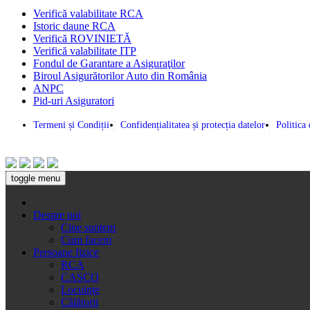
Verifică valabilitate RCA
Istoric daune RCA
Verifică ROVINIETĂ
Verifică valabilitate ITP
Fondul de Garantare a Asiguraţilor
Biroul Asigurătorilor Auto din România
ANPC
Pid-uri Asiguratori
Termeni și Condiții
Confidențialitatea și protecția datelor
Politica
toggle menu
Despre noi
Cine suntem
Cum facem
Persoane fizice
RCA
CASCO
Locuinţe
Călătorii