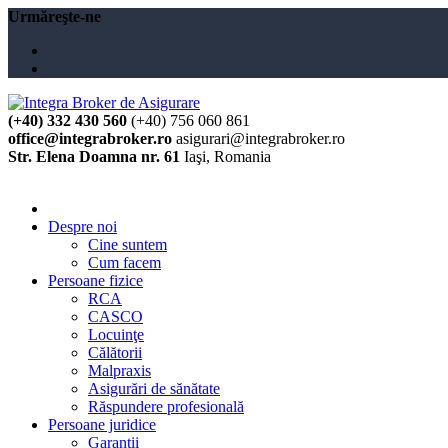
Urmăreşte-ne
(+40) 332 430 560
(+40) 756 060 861
office@integrabroker.ro
asigurari@integrabroker.ro
Str. Elena Doamna nr. 61
Iaşi, Romania
Cere ofertă
Despre noi
Cine suntem
Cum facem
Persoane fizice
RCA
CASCO
Locuinţe
Călătorii
Malpraxis
Asigurări de sănătate
Răspundere profesională
Persoane juridice
Garanţii