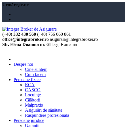
Urmăreşte-ne
(+40) 332 430 560
(+40) 756 060 861
office@integrabroker.ro
asigurari@integrabroker.ro
Str. Elena Doamna nr. 61
Iaşi, Romania
Cere ofertă
Despre noi
Cine suntem
Cum facem
Persoane fizice
RCA
CASCO
Locuinţe
Călătorii
Malpraxis
Asigurări de sănătate
Răspundere profesională
Persoane juridice
Garanţii