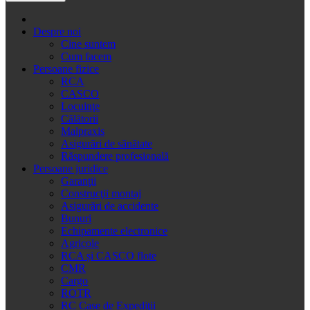
Despre noi
Cine suntem
Cum facem
Persoane fizice
RCA
CASCO
Locuinţe
Călătorii
Malpraxis
Asigurări de sănătate
Răspundere profesională
Persoane juridice
Garanţii
Construcţii montaj
Asigurări de accidente
Bunuri
Echipamente electronice
Agricole
RCA și CASCO flote
CMR
Cargo
ROTR
RC Case de Expediţii