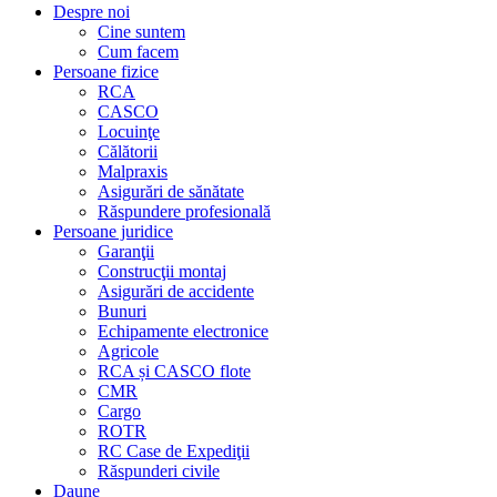
Despre noi
Cine suntem
Cum facem
Persoane fizice
RCA
CASCO
Locuinţe
Călătorii
Malpraxis
Asigurări de sănătate
Răspundere profesională
Persoane juridice
Garanţii
Construcţii montaj
Asigurări de accidente
Bunuri
Echipamente electronice
Agricole
RCA și CASCO flote
CMR
Cargo
ROTR
RC Case de Expediţii
Răspunderi civile
Daune