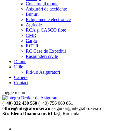
Construcţii montaj
Asigurări de accidente
Bunuri
Echipamente electronice
Agricole
RCA și CASCO flote
CMR
Cargo
ROTR
RC Case de Expediţii
Răspunderi civile
Daune
Utile
Pid-uri Asiguratori
Cariere
Contact
toggle menu
(+40) 332 430 560
(+40) 756 060 861
office@integrabroker.ro
asigurari@integrabroker.ro
Str. Elena Doamna nr. 61
Iaşi, Romania
Cere ofertă