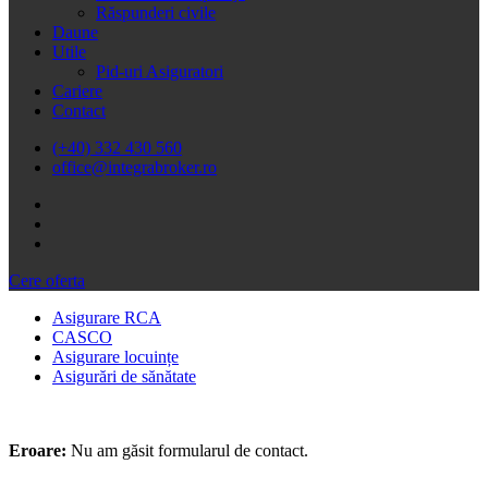
Răspunderi civile
Daune
Utile
Pid-uri Asiguratori
Cariere
Contact
(+40) 332 430 560
office@integrabroker.ro
Cere oferta
Asigurare RCA
CASCO
Asigurare locuințe
Asigurări de sănătate
Eroare:
Nu am găsit formularul de contact.