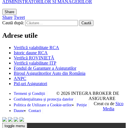
ADMINISTRATORILOR SI MANAGERILOR
Share
Share
Tweet
Caută după:
Adrese utile
Verifică valabilitate RCA
Istoric daune RCA
Verifică ROVINIETĂ
Verifică valabilitate ITP
Fondul de Garantare a Asiguraţilor
Biroul Asigurătorilor Auto din România
ANPC
Pid-uri Asiguratori
© 2026 INTEGRA BROKER DE
Termeni și Condiții
ASIGURARE
Confidențialitatea și protecția datelor
Creat cu
de
Sico
Politica de Utilizare a Cookie-urilor
Petiție
Media
Daune
Contact
toggle menu