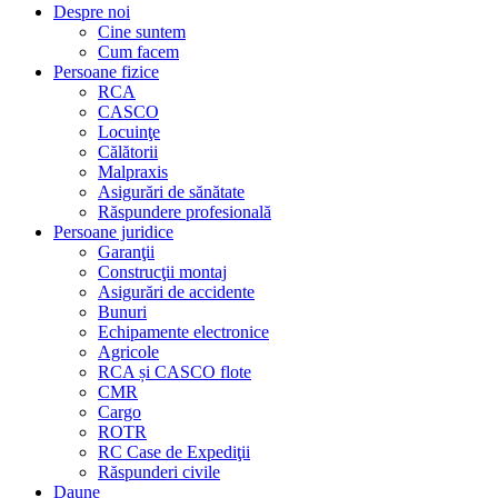
Despre noi
Cine suntem
Cum facem
Persoane fizice
RCA
CASCO
Locuinţe
Călătorii
Malpraxis
Asigurări de sănătate
Răspundere profesională
Persoane juridice
Garanţii
Construcţii montaj
Asigurări de accidente
Bunuri
Echipamente electronice
Agricole
RCA și CASCO flote
CMR
Cargo
ROTR
RC Case de Expediţii
Răspunderi civile
Daune