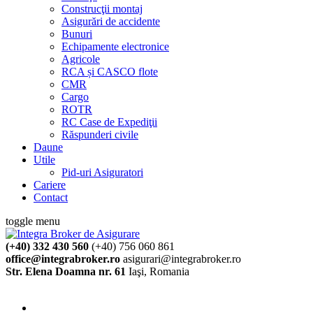
Construcţii montaj
Asigurări de accidente
Bunuri
Echipamente electronice
Agricole
RCA și CASCO flote
CMR
Cargo
ROTR
RC Case de Expediţii
Răspunderi civile
Daune
Utile
Pid-uri Asiguratori
Cariere
Contact
toggle menu
(+40) 332 430 560
(+40) 756 060 861
office@integrabroker.ro
asigurari@integrabroker.ro
Str. Elena Doamna nr. 61
Iaşi, Romania
Cere ofertă