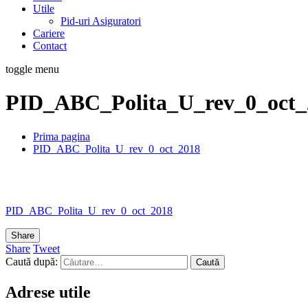
Utile
Pid-uri Asiguratori
Cariere
Contact
toggle menu
PID_ABC_Polita_U_rev_0_oct_
Prima pagina
PID_ABC_Polita_U_rev_0_oct_2018
PID_ABC_Polita_U_rev_0_oct_2018
Share
Share
Tweet
Caută după:
Adrese utile