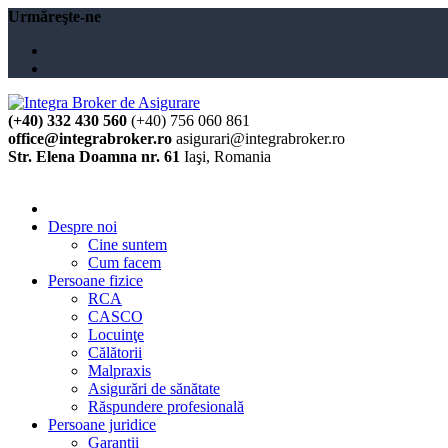
Urmăreşte-ne
(+40) 332 430 560
(+40) 756 060 861
office@integrabroker.ro
asigurari@integrabroker.ro
Str. Elena Doamna nr. 61
Iaşi, Romania
Cere ofertă
Despre noi
Cine suntem
Cum facem
Persoane fizice
RCA
CASCO
Locuinţe
Călătorii
Malpraxis
Asigurări de sănătate
Răspundere profesională
Persoane juridice
Garanţii