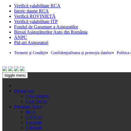
Verifică valabilitate RCA
Istoric daune RCA
Verifică ROVINIETĂ
Verifică valabilitate ITP
Fondul de Garantare a Asiguraţilor
Biroul Asigurătorilor Auto din România
ANPC
Pid-uri Asiguratori
Termeni și Condiții
Confidențialitatea și protecția datelor
Politica
toggle menu
Despre noi
Cine suntem
Cum facem
Persoane fizice
RCA
CASCO
Locuinţe
Călătorii