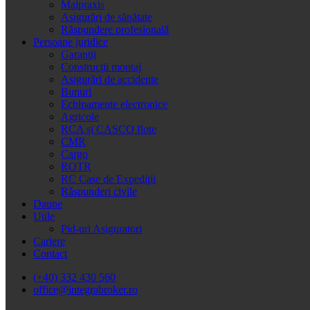
Malpraxis
Asigurări de sănătate
Răspundere profesională
Persoane juridice
Garanţii
Construcţii montaj
Asigurări de accidente
Bunuri
Echipamente electronice
Agricole
RCA și CASCO flote
CMR
Cargo
ROTR
RC Case de Expediţii
Răspunderi civile
Daune
Utile
Pid-uri Asiguratori
Cariere
Contact
(+40) 332 430 560
office@integrabroker.ro