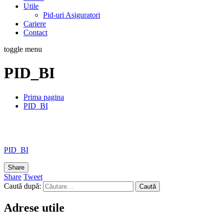
Utile
Pid-uri Asiguratori
Cariere
Contact
toggle menu
PID_BI
Prima pagina
PID_BI
PID_BI
Share
Share
Tweet
Caută după:
Adrese utile