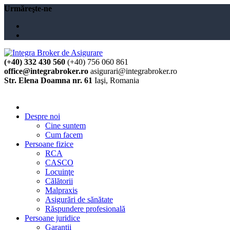
Urmăreşte-ne
(+40) 332 430 560
(+40) 756 060 861
office@integrabroker.ro
asigurari@integrabroker.ro
Str. Elena Doamna nr. 61
Iaşi, Romania
Cere ofertă
Despre noi
Cine suntem
Cum facem
Persoane fizice
RCA
CASCO
Locuinţe
Călătorii
Malpraxis
Asigurări de sănătate
Răspundere profesională
Persoane juridice
Garanţii