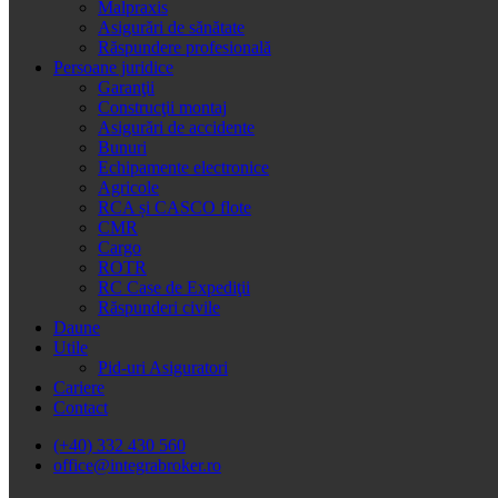
Malpraxis
Asigurări de sănătate
Răspundere profesională
Persoane juridice
Garanţii
Construcţii montaj
Asigurări de accidente
Bunuri
Echipamente electronice
Agricole
RCA și CASCO flote
CMR
Cargo
ROTR
RC Case de Expediţii
Răspunderi civile
Daune
Utile
Pid-uri Asiguratori
Cariere
Contact
(+40) 332 430 560
office@integrabroker.ro