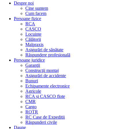
Despre noi
Cine suntem
Cum facem
Persoane fizice
RCA
CASCO
Locuinţe
Călătorii
Malpraxis
Asigurări de sănătate
Răspundere profesională
Persoane juridice
Garanţii
Construcţii montaj
Asigurări de accidente
Bunuri
Echipamente electronice
Agricole
RCA și CASCO flote
CMR
Cargo
ROTR
RC Case de Expediţii
Răspunderi civile
Daune