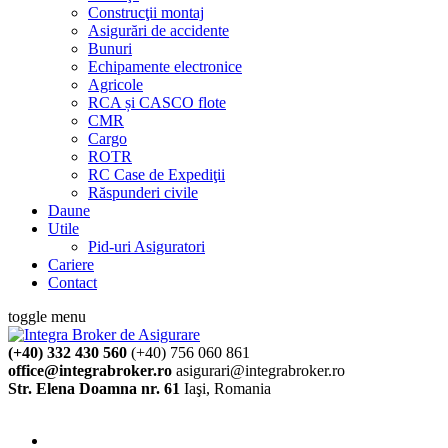
Construcţii montaj
Asigurări de accidente
Bunuri
Echipamente electronice
Agricole
RCA și CASCO flote
CMR
Cargo
ROTR
RC Case de Expediţii
Răspunderi civile
Daune
Utile
Pid-uri Asiguratori
Cariere
Contact
toggle menu
(+40) 332 430 560
(+40) 756 060 861
office@integrabroker.ro
asigurari@integrabroker.ro
Str. Elena Doamna nr. 61
Iaşi, Romania
Cere ofertă