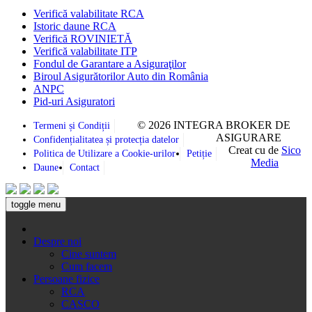
Verifică valabilitate RCA
Istoric daune RCA
Verifică ROVINIETĂ
Verifică valabilitate ITP
Fondul de Garantare a Asiguraţilor
Biroul Asigurătorilor Auto din România
ANPC
Pid-uri Asiguratori
© 2026 INTEGRA BROKER DE
Termeni și Condiții
ASIGURARE
Confidențialitatea și protecția datelor
Creat cu
de
Sico
Politica de Utilizare a Cookie-urilor
Petiție
Media
Daune
Contact
toggle menu
Despre noi
Cine suntem
Cum facem
Persoane fizice
RCA
CASCO