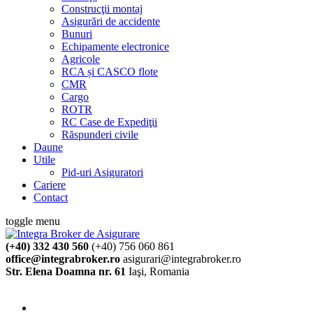
Construcţii montaj
Asigurări de accidente
Bunuri
Echipamente electronice
Agricole
RCA și CASCO flote
CMR
Cargo
ROTR
RC Case de Expediţii
Răspunderi civile
Daune
Utile
Pid-uri Asiguratori
Cariere
Contact
toggle menu
(+40) 332 430 560
(+40) 756 060 861
office@integrabroker.ro
asigurari@integrabroker.ro
Str. Elena Doamna nr. 61
Iaşi, Romania
Cere ofertă