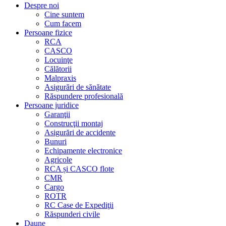
Despre noi
Cine suntem
Cum facem
Persoane fizice
RCA
CASCO
Locuinţe
Călătorii
Malpraxis
Asigurări de sănătate
Răspundere profesională
Persoane juridice
Garanţii
Construcţii montaj
Asigurări de accidente
Bunuri
Echipamente electronice
Agricole
RCA și CASCO flote
CMR
Cargo
ROTR
RC Case de Expediţii
Răspunderi civile
Daune