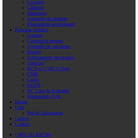
Locuinţe
Călătorii
Malpraxis
Asigurări de sănătate
Răspundere profesională
Persoane juridice
Garanţii
Construcţii montaj
Asigurări de accidente
Bunuri
Echipamente electronice
Agricole
RCA și CASCO flote
CMR
Cargo
ROTR
RC Case de Expediţii
Răspunderi civile
Daune
Utile
Pid-uri Asiguratori
Cariere
Contact
(+40) 332 430 560