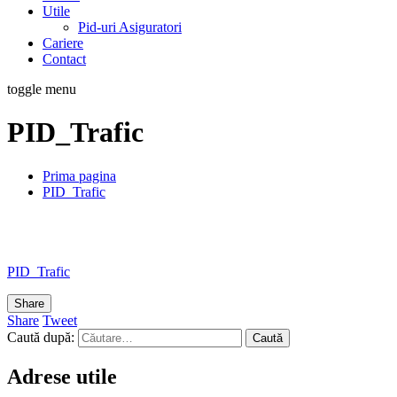
Utile
Pid-uri Asiguratori
Cariere
Contact
toggle menu
PID_Trafic
Prima pagina
PID_Trafic
PID_Trafic
Share
Share
Tweet
Caută după:
Adrese utile