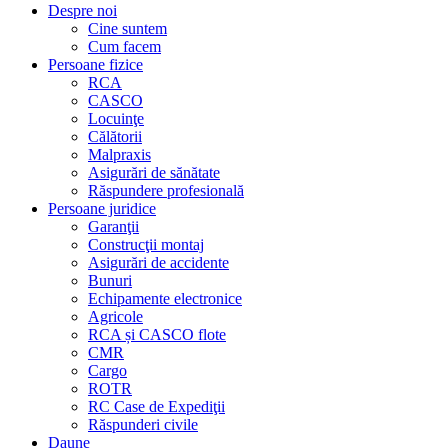
Despre noi
Cine suntem
Cum facem
Persoane fizice
RCA
CASCO
Locuinţe
Călătorii
Malpraxis
Asigurări de sănătate
Răspundere profesională
Persoane juridice
Garanţii
Construcţii montaj
Asigurări de accidente
Bunuri
Echipamente electronice
Agricole
RCA și CASCO flote
CMR
Cargo
ROTR
RC Case de Expediţii
Răspunderi civile
Daune