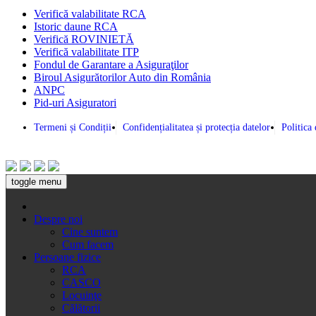
Verifică valabilitate RCA
Istoric daune RCA
Verifică ROVINIETĂ
Verifică valabilitate ITP
Fondul de Garantare a Asiguraţilor
Biroul Asigurătorilor Auto din România
ANPC
Pid-uri Asiguratori
Termeni și Condiții
Confidențialitatea și protecția datelor
Politica
toggle menu
Despre noi
Cine suntem
Cum facem
Persoane fizice
RCA
CASCO
Locuinţe
Călătorii