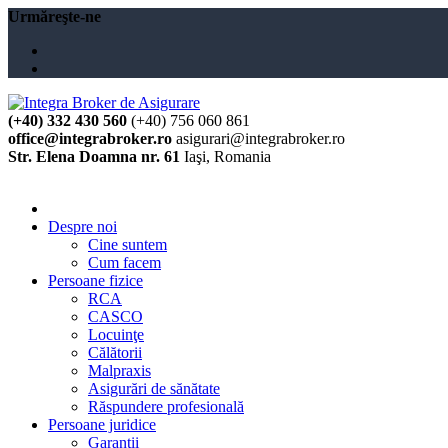
Urmăreşte-ne
(+40) 332 430 560
(+40) 756 060 861
office@integrabroker.ro
asigurari@integrabroker.ro
Str. Elena Doamna nr. 61
Iaşi, Romania
Cere ofertă
Despre noi
Cine suntem
Cum facem
Persoane fizice
RCA
CASCO
Locuinţe
Călătorii
Malpraxis
Asigurări de sănătate
Răspundere profesională
Persoane juridice
Garanţii