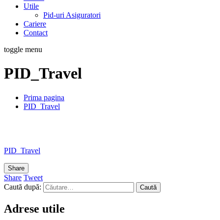
Utile
Pid-uri Asiguratori
Cariere
Contact
toggle menu
PID_Travel
Prima pagina
PID_Travel
PID_Travel
Share
Share
Tweet
Caută după:
Adrese utile