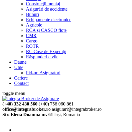
Construcţii montaj
Asigurări de accidente
Bunuri
Echipamente electronice
Agricole
RCA și CASCO flote
CMR
Cargo
ROTR
RC Case de Expediţii
Răspunderi civile
Daune
Utile
Pid-uri Asiguratori
Cariere
Contact
toggle menu
(+40) 332 430 560
(+40) 756 060 861
office@integrabroker.ro
asigurari@integrabroker.ro
Str. Elena Doamna nr. 61
Iaşi, Romania
Cere ofertă