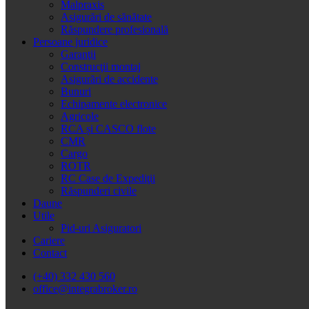
Malpraxis
Asigurări de sănătate
Răspundere profesională
Persoane juridice
Garanţii
Construcţii montaj
Asigurări de accidente
Bunuri
Echipamente electronice
Agricole
RCA și CASCO flote
CMR
Cargo
ROTR
RC Case de Expediţii
Răspunderi civile
Daune
Utile
Pid-uri Asiguratori
Cariere
Contact
(+40) 332 430 560
office@integrabroker.ro